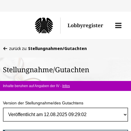
Direk
zum
Men
Lobbyregister
Inhal
öffne
Sie
zurück zu:
Stellungnahmen/Gutachten
befinden
sich
Stellungnahme/Gutachten
hier:
Inhalte beruhen auf Angaben der IV -
Infos
Version der Stellungnahme/des Gutachtens