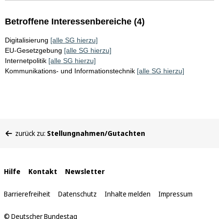
Betroffene Interessenbereiche (4)
Digitalisierung
[alle SG hierzu]
EU-Gesetzgebung
[alle SG hierzu]
Internetpolitik
[alle SG hierzu]
Kommunikations- und Informationstechnik
[alle SG hierzu]
Sie
zurück zu:
Stellungnahmen/Gutachten
befinden
sich
hier:
Interne
Hilfe
Kontakt
Newsletter
Links
Barrierefreiheit
Datenschutz
Inhalte melden
Impressum
© Deutscher Bundestag