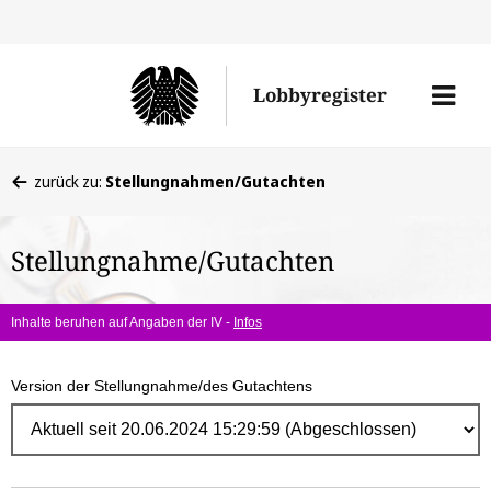
Direk
zum
Men
Lobbyregister
Inhal
öffne
Sie
zurück zu:
Stellungnahmen/Gutachten
befinden
sich
Stellungnahme/Gutachten
hier:
Inhalte beruhen auf Angaben der IV -
Infos
Version der Stellungnahme/des Gutachtens