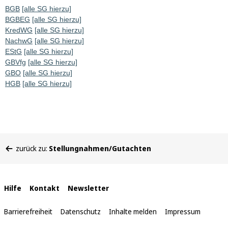
BGB
[alle SG hierzu]
BGBEG
[alle SG hierzu]
KredWG
[alle SG hierzu]
NachwG
[alle SG hierzu]
EStG
[alle SG hierzu]
GBVfg
[alle SG hierzu]
GBO
[alle SG hierzu]
HGB
[alle SG hierzu]
Sie
zurück zu:
Stellungnahmen/Gutachten
befinden
sich
hier:
Interne
Hilfe
Kontakt
Newsletter
Links
Barrierefreiheit
Datenschutz
Inhalte melden
Impressum