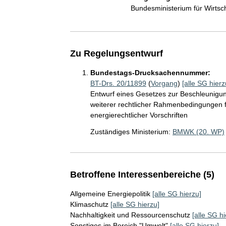
Bundesministerium für Wirts
Zu Regelungsentwurf
Bundestags-Drucksachennummer:
BT-Drs. 20/11899
(
Vorgang
)
[alle SG hierz
Entwurf eines Gesetzes zur Beschleunigun
weiterer rechtlicher Rahmenbedingungen f
energierechtlicher Vorschriften
Zuständiges Ministerium:
BMWK (20. WP)
Betroffene Interessenbereiche (5)
Allgemeine Energiepolitik
[alle SG hierzu]
Klimaschutz
[alle SG hierzu]
Nachhaltigkeit und Ressourcenschutz
[alle SG hi
Sonstiges im Bereich "Umwelt"
[alle SG hierzu]