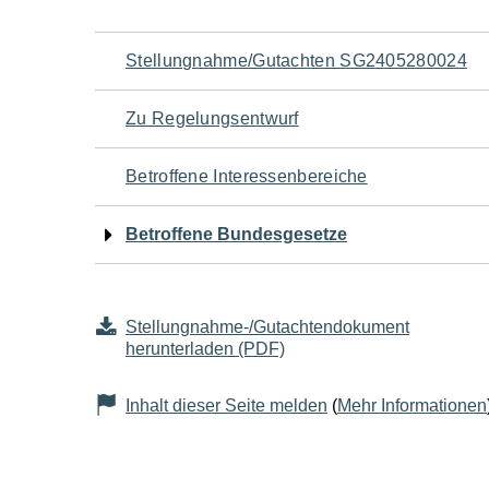
Navigation
Stellungnahme/Gutachten SG2405280024
für
Zu Regelungsentwurf
den
Betroffene Interessenbereiche
Seiteninhalt
Betroffene Bundesgesetze
Stellungnahme-/Gutachtendokument
herunterladen (PDF)
Inhalt dieser Seite melden
(
Mehr Informationen