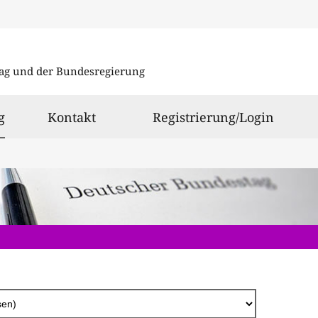
Direkt
zum
ag und der Bundesregierung
Inhalt
ausgewählt
g
Kontakt
Registrierung/Login