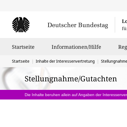
L
fü
Hauptnavigation
Startseite
Informationen/Hilfe
Reg
Sie
Startseite
Inhalte der Interessenvertretung
Stellungnahm
befinden
Stellungnahme/Gutachten
sich
hier:
Die Inhalte beruhen allein auf Angaben der Interessenver