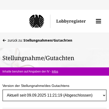
Direk
zum
Men
Lobbyregister
Inhal
öffne
Sie
zurück zu:
Stellungnahmen/Gutachten
befinden
sich
Stellungnahme/Gutachten
hier:
Inhalte beruhen auf Angaben der IV -
Infos
Version der Stellungnahme/des Gutachtens