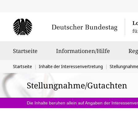
L
fü
Hauptnavigation
Startseite
Informationen/Hilfe
Reg
Sie
Startseite
Inhalte der Interessenvertretung
Stellungnahm
befinden
Stellungnahme/Gutachten
sich
hier:
Die Inhalte beruhen allein auf Angaben der Interessenver