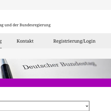
Direkt
zum
ag und der Bundesregierung
Inhalt
ausgewählt
g
Kontakt
Registrierung/Login