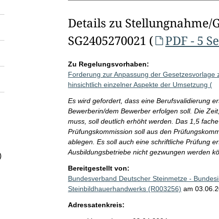
Details zu Stellungnahme/
SG2405270021 (
PDF - 5 S
Zu Regelungsvorhaben:
Forderung zur Anpassung der Gesetzesvorlage zu
hinsichtlich einzelner Aspekte der Umsetzung (
Es wird gefordert, dass eine Berufsvalidierung e
Bewerberin/dem Bewerber erfolgen soll. Die Zeit
muss, soll deutlich erhöht werden. Das 1,5 fache 
Prüfungskommission soll aus den Prüfungskommi
ablegen. Es soll auch eine schriftliche Prüfung e
Ausbildungsbetriebe nicht gezwungen werden könn
)
Bereitgestellt von:
Bundesverband Deutscher Steinmetze - Bundes
Steinbildhauerhandwerks (R003256)
am 03.06.
Adressatenkreis: