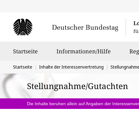
L
fü
Hauptnavigation
Startseite
Informationen/Hilfe
Reg
Sie
Startseite
Inhalte der Interessenvertretung
Stellungnahm
befinden
Stellungnahme/Gutachten
sich
hier:
Die Inhalte beruhen allein auf Angaben der Interessenver