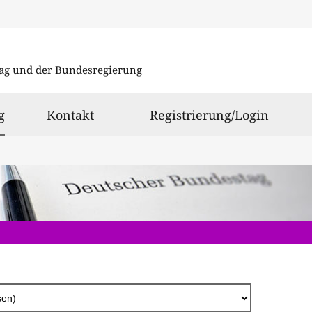
Direkt
zum
ag und der Bundesregierung
Inhalt
ausgewählt
g
Kontakt
Registrierung/Login