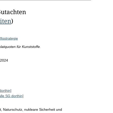
Gutachten
eiten
)
ftsstrategie
latquoten für Kunststoffe.
.2024
dorthin]
alle SG dorthin]
, Naturschutz, nukleare Sicherheit und