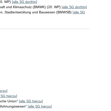
20. WP)
[alle SG dorthin]
chaft und Klimaschutz (BMWK) (20. WP)
[alle SG dorthin]
en, Stadtentwicklung und Bauwesen (BMWSB)
[alle SG
]
erzu]
e SG hierzu]
sche Union"
[alle SG hierzu]
d Wohnungswesen"
[alle SG hierzu]