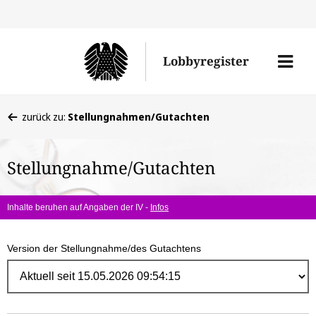
Direk
zum
Men
Lobbyregister
Inhal
öffne
Sie
zurück zu:
Stellungnahmen/Gutachten
befinden
sich
Stellungnahme/Gutachten
hier:
Inhalte beruhen auf Angaben der IV -
Infos
Version der Stellungnahme/des Gutachtens