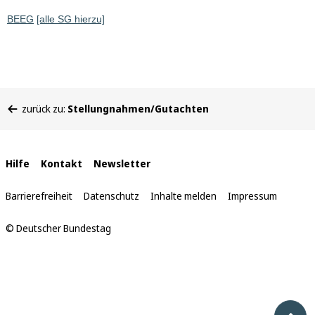
BEEG
[alle SG hierzu]
Sie
zurück zu:
Stellungnahmen/Gutachten
befinden
sich
hier:
Interne
Hilfe
Kontakt
Newsletter
Links
Barrierefreiheit
Datenschutz
Inhalte melden
Impressum
© Deutscher Bundestag
Nach