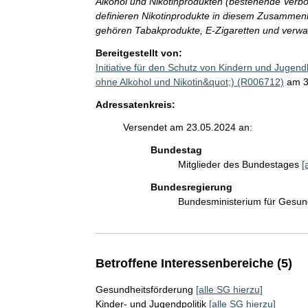
Alkohol und Nikotinprodukten (bestehende Verbot
definieren Nikotinprodukte in diesem Zusamme
gehören Tabakprodukte, E-Zigaretten und verwa
Bereitgestellt von:
Initiative für den Schutz von Kindern und Jugend
ohne Alkohol und Nikotin&quot;) (R006712)
am 3
Adressatenkreis:
Versendet am 23.05.2024 an:
Bundestag
Mitglieder des Bundestages
[
Bundesregierung
Bundesministerium für Gesu
Betroffene Interessenbereiche (5)
Gesundheitsförderung
[alle SG hierzu]
Kinder- und Jugendpolitik
[alle SG hierzu]