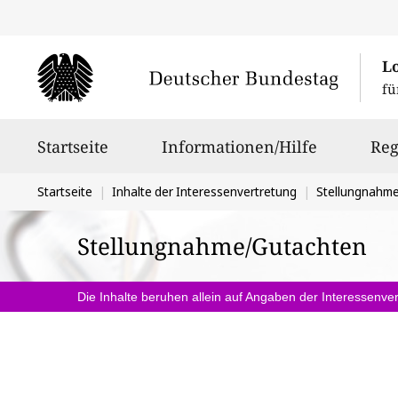
L
fü
Hauptnavigation
Startseite
Informationen/Hilfe
Reg
Sie
Startseite
Inhalte der Interessenvertretung
Stellungnahm
befinden
Stellungnahme/Gutachten
sich
hier:
Die Inhalte beruhen allein auf Angaben der Interessenver