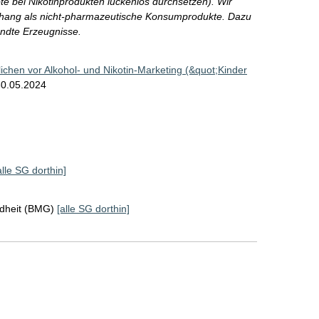
e bei Nikotinprodukten lückenlos durchsetzen). Wir
nhang als nicht-pharmazeutische Konsumprodukte. Dazu
ndte Erzeugnisse.
lichen vor Alkohol- und Nikotin-Marketing (&quot;Kinder
0.05.2024
alle SG dorthin]
ndheit (BMG)
[alle SG dorthin]