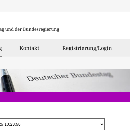
Direkt
zum
ag und der Bundesregierung
Inhalt
ausgewählt
g
Kontakt
Registrierung/Login