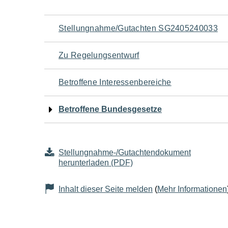
Navigation
Stellungnahme/Gutachten SG2405240033
für
Zu Regelungsentwurf
den
Betroffene Interessenbereiche
Seiteninhalt
Betroffene Bundesgesetze
Stellungnahme-/Gutachtendokument
herunterladen (PDF)
Inhalt dieser Seite melden
(
Mehr Informationen