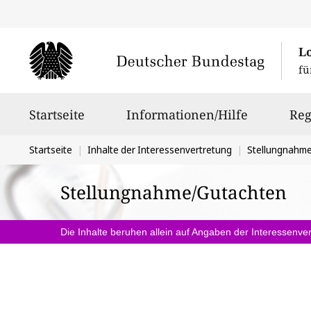
L
fü
Hauptnavigation
Startseite
Informationen/Hilfe
Reg
Sie
Startseite
Inhalte der Interessenvertretung
Stellungnahm
befinden
Stellungnahme/Gutachten
sich
hier:
Die Inhalte beruhen allein auf Angaben der Interessenver