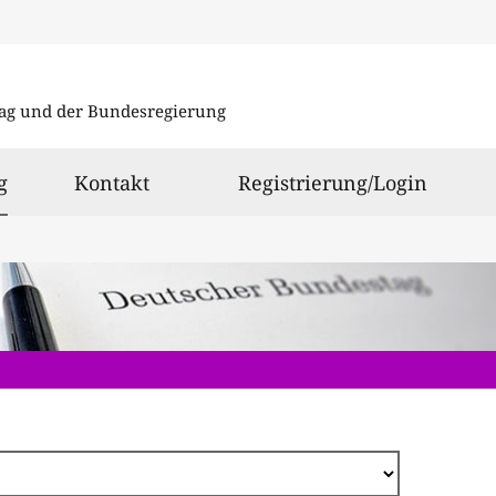
Direkt
zum
ag und der Bundesregierung
Inhalt
ausgewählt
g
Kontakt
Registrierung/Login