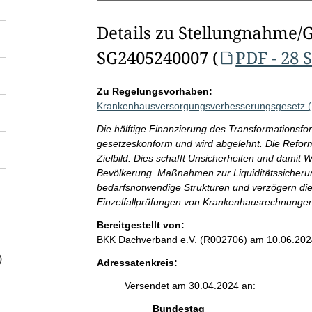
Details zu Stellungnahme/
SG2405240007 (
PDF - 28 
Zu Regelungsvorhaben:
Krankenhausversorgungsverbesserungsgesetz
Die hälftige Finanzierung des Transformationsfon
gesetzeskonform und wird abgelehnt. Die Reform
Zielbild. Dies schafft Unsicherheiten und damit
Bevölkerung. Maßnahmen zur Liquiditätssicherun
bedarfsnotwendige Strukturen und verzögern die
Einzelfallprüfungen von Krankenhausrechnungen
Bereitgestellt von:
BKK Dachverband e.V. (R002706)
am 10.06.202
)
Adressatenkreis:
Versendet am 30.04.2024 an:
Bundestag