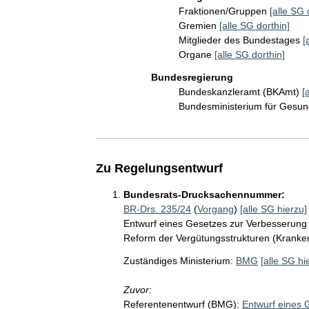
Fraktionen/Gruppen
[alle SG 
Gremien
[alle SG dorthin]
Mitglieder des Bundestages
[
Organe
[alle SG dorthin]
Bundesregierung
Bundeskanzleramt (BKAmt)
[
Bundesministerium für Gesu
Zu Regelungsentwurf
Bundesrats-Drucksachennummer:
BR-Drs. 235/24
(
Vorgang
)
[alle SG hierzu]
Entwurf eines Gesetzes zur Verbesserung
Reform der Vergütungsstrukturen (Krank
Zuständiges Ministerium:
BMG
[alle SG hi
Zuvor:
Referentenentwurf (BMG):
Entwurf eines 