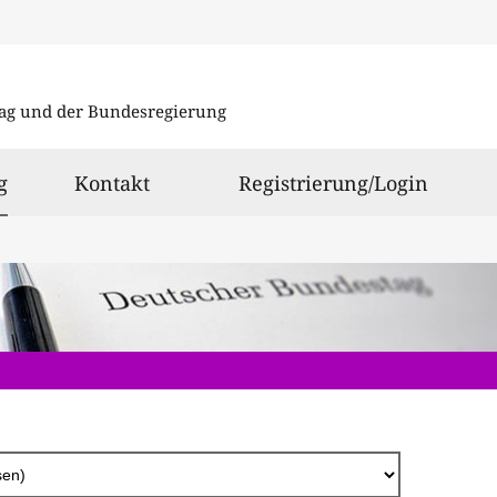
Direkt
zum
ag und der Bundesregierung
Inhalt
ausgewählt
g
Kontakt
Registrierung/Login