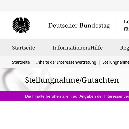
L
fü
Hauptnavigation
Startseite
Informationen/Hilfe
Reg
Sie
Startseite
Inhalte der Interessenvertretung
Stellungnahm
befinden
Stellungnahme/Gutachten
sich
hier:
Die Inhalte beruhen allein auf Angaben der Interessenver