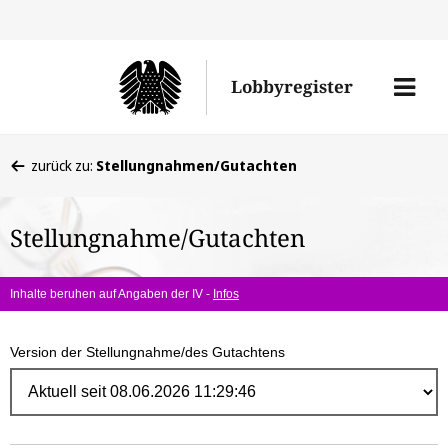
Direk
zum
Men
Lobbyregister
Inhal
öffne
Sie
zurück zu:
Stellungnahmen/Gutachten
befinden
sich
Stellungnahme/Gutachten
hier:
Inhalte beruhen auf Angaben der IV -
Infos
Version der Stellungnahme/des Gutachtens