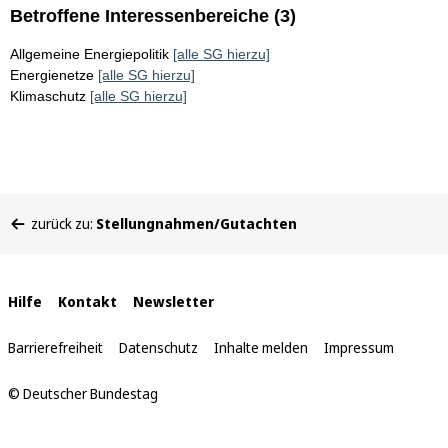
Betroffene Interessenbereiche (3)
Allgemeine Energiepolitik
[alle SG hierzu]
Energienetze
[alle SG hierzu]
Klimaschutz
[alle SG hierzu]
Sie
zurück zu:
Stellungnahmen/Gutachten
befinden
sich
hier:
Interne
Hilfe
Kontakt
Newsletter
Links
Barrierefreiheit
Datenschutz
Inhalte melden
Impressum
© Deutscher Bundestag