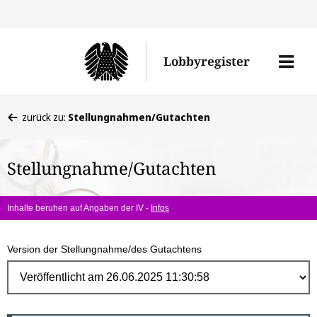
Direk
zum
Men
Lobbyregister
Inhal
öffne
Sie
zurück zu:
Stellungnahmen/Gutachten
befinden
sich
Stellungnahme/Gutachten
hier:
Inhalte beruhen auf Angaben der IV -
Infos
Version der Stellungnahme/des Gutachtens