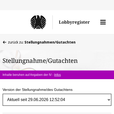
Direk
zum
Men
Lobbyregister
Inhal
öffne
Sie
zurück zu:
Stellungnahmen/Gutachten
befinden
sich
Stellungnahme/Gutachten
hier:
Inhalte beruhen auf Angaben der IV -
Infos
Version der Stellungnahme/des Gutachtens