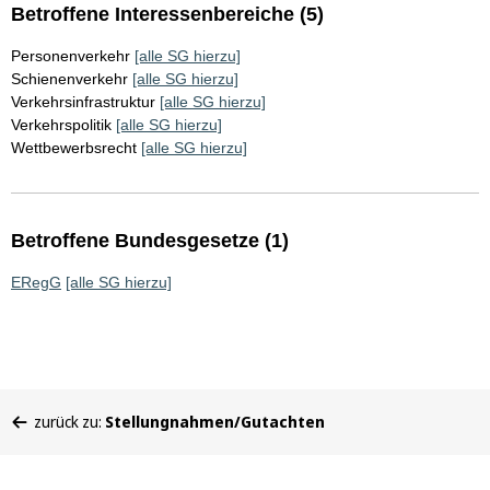
Betroffene Interessenbereiche (5)
Personenverkehr
[alle SG hierzu]
Schienenverkehr
[alle SG hierzu]
Verkehrsinfrastruktur
[alle SG hierzu]
Verkehrspolitik
[alle SG hierzu]
Wettbewerbsrecht
[alle SG hierzu]
Betroffene Bundesgesetze (1)
ERegG
[alle SG hierzu]
Sie
zurück zu:
Stellungnahmen/Gutachten
befinden
sich
hier: