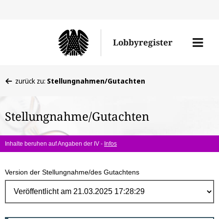
Direk
zum
Men
Lobbyregister
Inhal
öffne
Sie
zurück zu:
Stellungnahmen/Gutachten
befinden
sich
Stellungnahme/Gutachten
hier:
Inhalte beruhen auf Angaben der IV -
Infos
Version der Stellungnahme/des Gutachtens