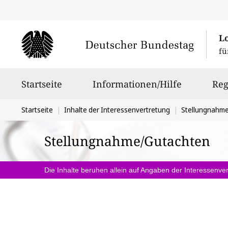
L
fü
Hauptnavigation
Startseite
Informationen/Hilfe
Reg
Sie
Startseite
Inhalte der Interessenvertretung
Stellungnahm
befinden
Stellungnahme/Gutachten
sich
hier:
Die Inhalte beruhen allein auf Angaben der Interessenver