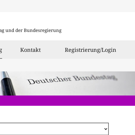
Direkt
zum
ag und der Bundesregierung
Inhalt
ausgewählt
g
Kontakt
Registrierung/Login