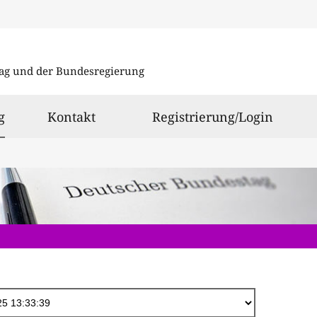
Direkt
zum
ag und der Bundesregierung
Inhalt
ausgewählt
g
Kontakt
Registrierung/Login