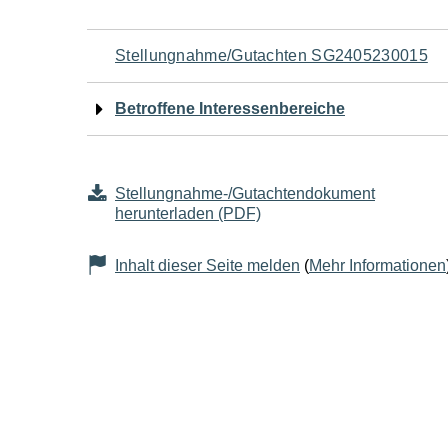
Navigation
Stellungnahme/Gutachten SG2405230015
für
Betroffene Interessenbereiche
den
Seiteninhalt
Stellungnahme-/Gutachtendokument
herunterladen (PDF)
Inhalt dieser Seite melden
(
Mehr Informationen