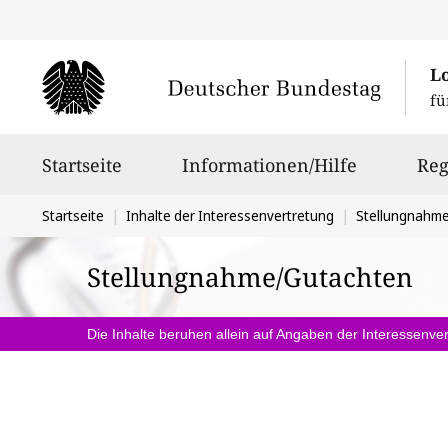
L
fü
Hauptnavigation
Startseite
Informationen/Hilfe
Reg
Sie
Startseite
Inhalte der Interessenvertretung
Stellungnahm
befinden
Stellungnahme/Gutachten
sich
hier:
Die Inhalte beruhen allein auf Angaben der Interessenver