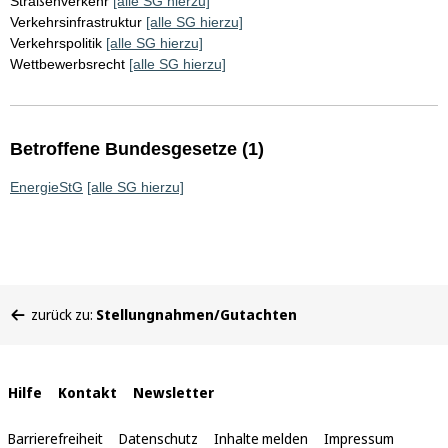
Straßenverkehr
[alle SG hierzu]
Verkehrsinfrastruktur
[alle SG hierzu]
Verkehrspolitik
[alle SG hierzu]
Wettbewerbsrecht
[alle SG hierzu]
Betroffene Bundesgesetze (1)
EnergieStG
[alle SG hierzu]
Sie
zurück zu:
Stellungnahmen/Gutachten
befinden
sich
hier:
Interne
Hilfe
Kontakt
Newsletter
Links
Barrierefreiheit
Datenschutz
Inhalte melden
Impressum