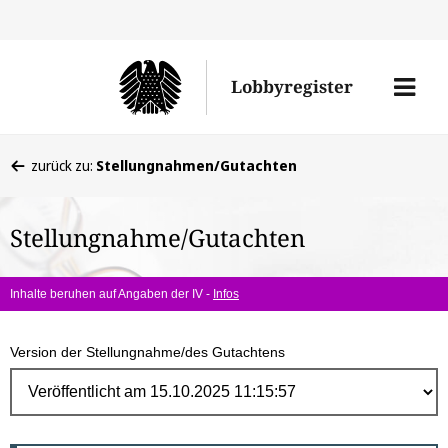
Direk
zum
Men
Lobbyregister
Inhal
öffne
Sie
zurück zu:
Stellungnahmen/Gutachten
befinden
sich
Stellungnahme/Gutachten
hier:
Inhalte beruhen auf Angaben der IV -
Infos
Version der Stellungnahme/des Gutachtens