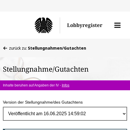
Direk
zum
Men
Lobbyregister
Inhal
öffne
Sie
zurück zu:
Stellungnahmen/Gutachten
befinden
sich
Stellungnahme/Gutachten
hier:
Inhalte beruhen auf Angaben der IV -
Infos
Version der Stellungnahme/des Gutachtens