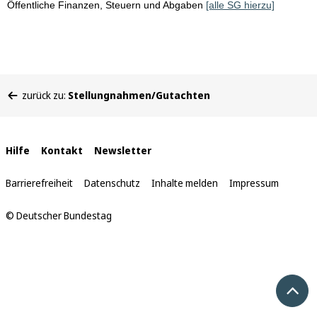
Öffentliche Finanzen, Steuern und Abgaben
[alle SG hierzu]
Sie
zurück zu:
Stellungnahmen/Gutachten
befinden
sich
hier:
Interne
Hilfe
Kontakt
Newsletter
Links
Barrierefreiheit
Datenschutz
Inhalte melden
Impressum
© Deutscher Bundestag
Nach