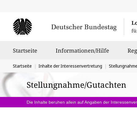
L
fü
Hauptnavigation
Startseite
Informationen/Hilfe
Reg
Sie
Startseite
Inhalte der Interessenvertretung
Stellungnahm
befinden
Stellungnahme/Gutachten
sich
hier:
Die Inhalte beruhen allein auf Angaben der Interessenver