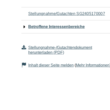
Navigation
Stellungnahme/Gutachten SG2405170007
für
Betroffene Interessenbereiche
den
Seiteninhalt
Stellungnahme-/Gutachtendokument
herunterladen (PDF)
Inhalt dieser Seite melden
(
Mehr Informationen