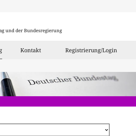
Direkt
zum
ag und der Bundesregierung
Inhalt
ausgewählt
g
Kontakt
Registrierung/Login