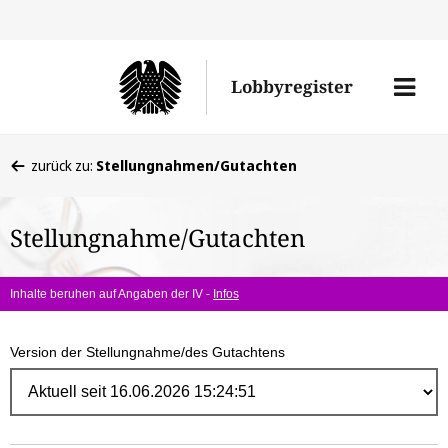
Direk
zum
Men
Lobbyregister
Inhal
öffne
Sie
zurück zu:
Stellungnahmen/Gutachten
befinden
sich
Stellungnahme/Gutachten
hier:
Inhalte beruhen auf Angaben der IV -
Infos
Version der Stellungnahme/des Gutachtens