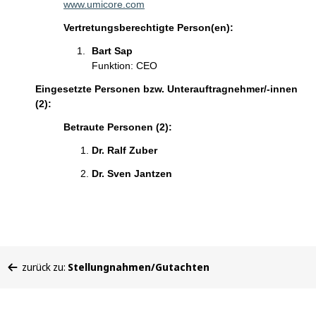
www.umicore.com
Vertretungsberechtigte Person(en):
Bart Sap
Funktion: CEO
Eingesetzte Personen bzw. Unterauftragnehmer/-innen
(2):
Betraute Personen (2):
Dr. Ralf Zuber
Dr. Sven Jantzen
Sie
zurück zu:
Stellungnahmen/Gutachten
befinden
sich
hier: