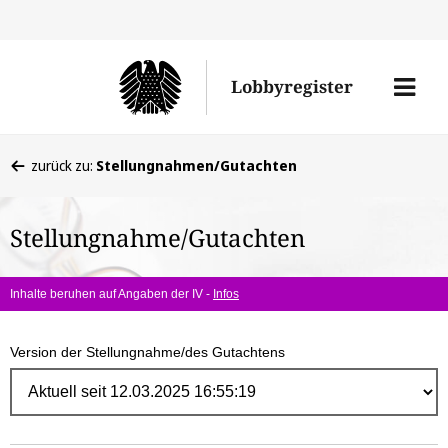
Direk
zum
Men
Lobbyregister
Inhal
öffne
Sie
zurück zu:
Stellungnahmen/Gutachten
befinden
sich
Stellungnahme/Gutachten
hier:
Inhalte beruhen auf Angaben der IV -
Infos
Version der Stellungnahme/des Gutachtens