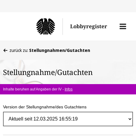
Direk
zum
Men
Lobbyregister
Inhal
öffne
Sie
zurück zu:
Stellungnahmen/Gutachten
befinden
sich
Stellungnahme/Gutachten
hier:
Inhalte beruhen auf Angaben der IV -
Infos
Version der Stellungnahme/des Gutachtens