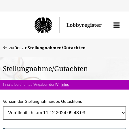
Direk
zum
Men
Lobbyregister
Inhal
öffne
Sie
zurück zu:
Stellungnahmen/Gutachten
befinden
sich
Stellungnahme/Gutachten
hier:
Inhalte beruhen auf Angaben der IV -
Infos
Version der Stellungnahme/des Gutachtens