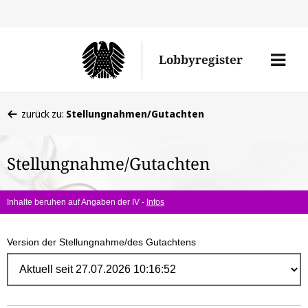
Direk
zum
Men
Lobbyregister
Inhal
öffne
Sie
zurück zu:
Stellungnahmen/Gutachten
befinden
sich
Stellungnahme/Gutachten
hier:
Inhalte beruhen auf Angaben der IV -
Infos
Version der Stellungnahme/des Gutachtens