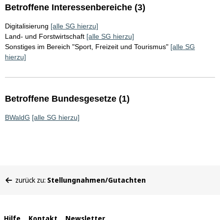
Betroffene Interessenbereiche (3)
Digitalisierung
[alle SG hierzu]
Land- und Forstwirtschaft
[alle SG hierzu]
Sonstiges im Bereich "Sport, Freizeit und Tourismus"
[alle SG
hierzu]
Betroffene Bundesgesetze (1)
BWaldG
[alle SG hierzu]
Sie
zurück zu:
Stellungnahmen/Gutachten
befinden
sich
hier:
Hilfe
Kontakt
Newsletter