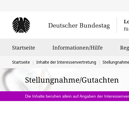
L
fü
Hauptnavigation
Startseite
Informationen/Hilfe
Reg
Sie
Startseite
Inhalte der Interessenvertretung
Stellungnahm
befinden
Stellungnahme/Gutachten
sich
hier:
Die Inhalte beruhen allein auf Angaben der Interessenver