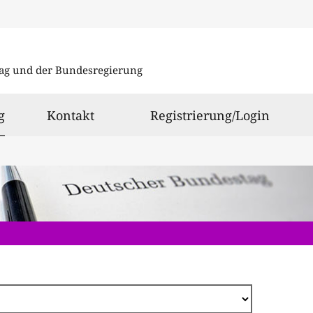
Direkt
zum
ag und der Bundesregierung
Inhalt
ausgewählt
g
Kontakt
Registrierung/Login