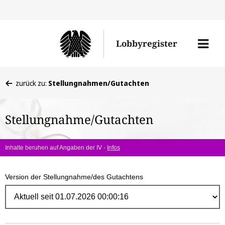
Direk
zum
Men
Lobbyregister
Inhal
öffne
Sie
zurück zu:
Stellungnahmen/Gutachten
befinden
sich
Stellungnahme/Gutachten
hier:
Inhalte beruhen auf Angaben der IV -
Infos
Version der Stellungnahme/des Gutachtens