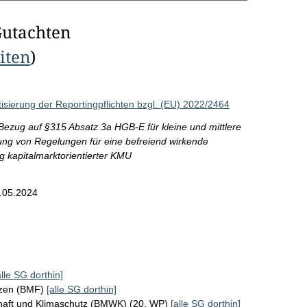
Gutachten
eiten
)
sierung der Reportingpflichten bzgl. (EU) 2022/2464
Bezug auf §315 Absatz 3a HGB-E für kleine und mittlere
fung von Regelungen für eine befreiend wirkende
ng kapitalmarktorientierter KMU
.05.2024
alle SG dorthin]
nzen (BMF)
[alle SG dorthin]
chaft und Klimaschutz (BMWK) (20. WP)
[alle SG dorthin]