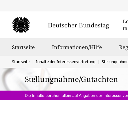
L
fü
Hauptnavigation
Startseite
Informationen/Hilfe
Reg
Sie
Startseite
Inhalte der Interessenvertretung
Stellungnahm
befinden
Stellungnahme/Gutachten
sich
hier:
Die Inhalte beruhen allein auf Angaben der Interessenver