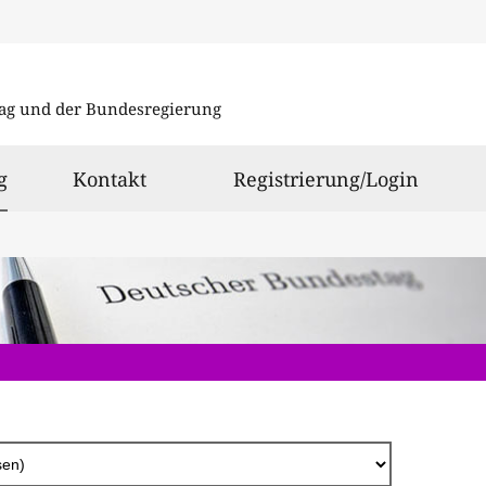
Direkt
zum
ag und der Bundesregierung
Inhalt
ausgewählt
g
Kontakt
Registrierung/Login