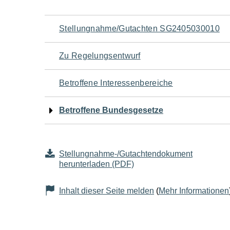
Navigation
Stellungnahme/Gutachten SG2405030010
für
Zu Regelungsentwurf
den
Betroffene Interessenbereiche
Seiteninhalt
Betroffene Bundesgesetze
Stellungnahme-/Gutachtendokument
herunterladen (PDF)
Inhalt dieser Seite melden
(
Mehr Informationen