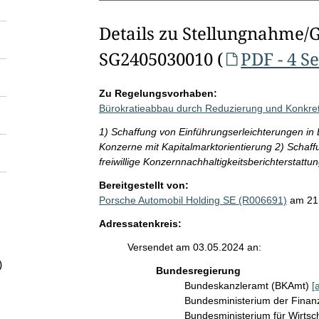
Details zu Stellungnahme/
SG2405030010 (
PDF - 4 S
Zu Regelungsvorhaben:
Bürokratieabbau durch Reduzierung und Konkreti
1) Schaffung von Einführungserleichterungen in 
Konzerne mit Kapitalmarktorientierung 2) Schaf
freiwillige Konzernnachhaltigkeitsberichterstattu
Bereitgestellt von:
Porsche Automobil Holding SE (R006691)
am 21
Adressatenkreis:
Versendet am 03.05.2024 an:
)
Bundesregierung
Bundeskanzleramt (BKAmt)
[
Bundesministerium der Fina
Bundesministerium für Wirts