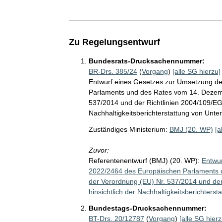
Zu Regelungsentwurf
Bundesrats-Drucksachennummer:
BR-Drs. 385/24
(
Vorgang
)
[alle SG hierzu]
Entwurf eines Gesetzes zur Umsetzung de
Parlaments und des Rates vom 14. Dezem
537/2014 und der Richtlinien 2004/109/EG
Nachhaltigkeitsberichterstattung von Unt
Zuständiges Ministerium:
BMJ (20. WP)
[a
Zuvor:
Referentenentwurf (BMJ) (20. WP):
Entwur
2022/2464 des Europäischen Parlaments
der Verordnung (EU) Nr. 537/2014 und de
hinsichtlich der Nachhaltigkeitsberichter
Bundestags-Drucksachennummer:
BT-Drs. 20/12787
(
Vorgang
)
[alle SG hierz