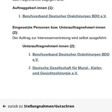
Auftraggeber/-innen (1):
Berufsverband Deutscher Oralchirurgen BDO e.V.
Eingesetzte Personen bzw. Unterauftragnehmer/-innen
(2):
Der Auftrag zur Interessenvertretung wird selbst ausgeführt
Unterauftragnehmer/-innen (2):
Berufsverband Deutscher Oralchirurgen BDO
e.V.
Deutsche Gesellschaft für Mund-, Kiefer-
und Gesichtschirurgie e.V.
Sie
zurück zu:
Stellungnahmen/Gutachten
befinden