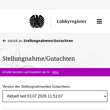
Direk
zum
Men
Lobbyregister
Inhal
öffne
Sie
zurück zu:
Stellungnahmen/Gutachten
befinden
sich
Stellungnahme/Gutachten
hier:
Inhalte beruhen auf Angaben der IV -
Infos
Version der Stellungnahme/des Gutachtens