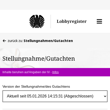
Direk
zum
Men
Lobbyregister
Inhal
öffne
Sie
zurück zu:
Stellungnahmen/Gutachten
befinden
sich
Stellungnahme/Gutachten
hier:
Inhalte beruhen auf Angaben der IV -
Infos
Version der Stellungnahme/des Gutachtens