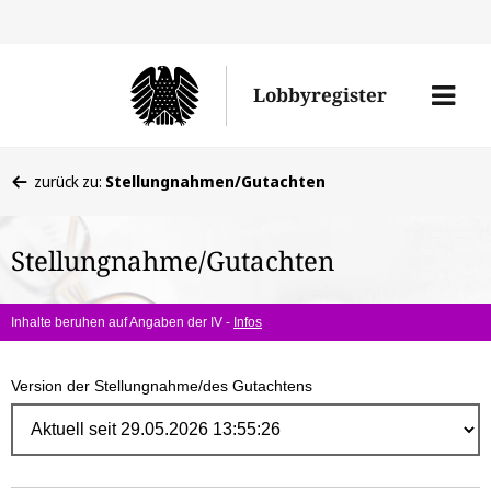
Direk
zum
Men
Lobbyregister
Inhal
öffne
Sie
zurück zu:
Stellungnahmen/Gutachten
befinden
sich
Stellungnahme/Gutachten
hier:
Inhalte beruhen auf Angaben der IV -
Infos
Version der Stellungnahme/des Gutachtens