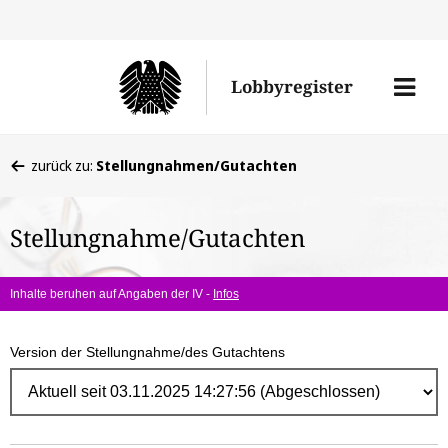
Direk
zum
Men
Lobbyregister
Inhal
öffne
Sie
zurück zu:
Stellungnahmen/Gutachten
befinden
sich
Stellungnahme/Gutachten
hier:
Inhalte beruhen auf Angaben der IV -
Infos
Version der Stellungnahme/des Gutachtens