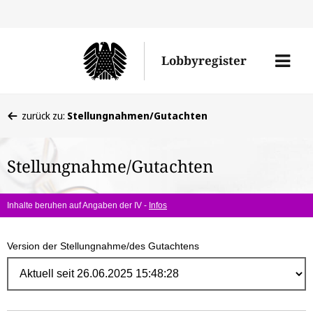
Direk
zum
Men
Lobbyregister
Inhal
öffne
Sie
zurück zu:
Stellungnahmen/Gutachten
befinden
sich
Stellungnahme/Gutachten
hier:
Inhalte beruhen auf Angaben der IV -
Infos
Version der Stellungnahme/des Gutachtens