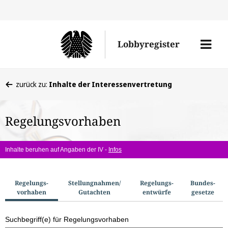
Direkt
Direk
zu
zum
Men
Lobbyregister
den
Inhal
öffne
Sucherge
Sie
zurück zu:
Inhalte der Interessenvertretung
befinden
sich
Regelungsvorhaben
hier:
Inhalte beruhen auf Angaben der IV -
Infos
S
Regelungs­
Stellungnahmen/​
Regelungs­
Bundes­
vorhaben
Gutachten
entwürfe
gesetze
u
c
Suchbegriff(e) für Regelungsvorhaben