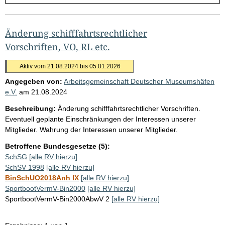
g
e
b
Änderung schifffahrtsrechtlicher
n
Vorschriften, VO, RL etc.
i
Aktiv vom 21.08.2024 bis 05.01.2026
s
Angegeben von:
Arbeitsgemeinschaft Deutscher Museumshäfen
s
e.V.
am
21.08.2024
e
Beschreibung:
Änderung schifffahrtsrechtlicher Vorschriften.
p
Eventuell geplante Einschränkungen der Interessen unserer
r
Mitglieder. Wahrung der Interessen unserer Mitglieder.
o
Betroffene Bundesgesetze (5):
S
SchSG
[alle RV hierzu]
SchSV 1998
[alle RV hierzu]
e
BinSchUO2018Anh IX
[alle RV hierzu]
i
SportbootVermV-Bin2000
[alle RV hierzu]
t
SportbootVermV-Bin2000AbwV 2
[alle RV hierzu]
e