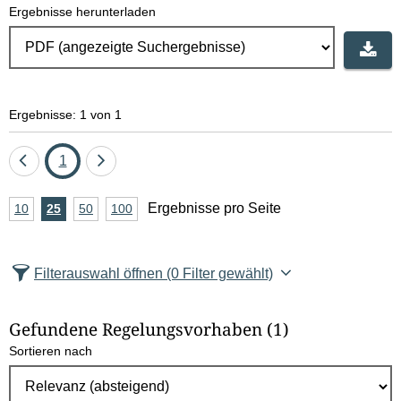
Ergebnisse herunterladen
e
l
d
Ergebnisse: 1 von 1
l
ö
Eine
Seite
Eine
1
Seite
Seite
s
A
Ergebnisse pro Seite
10
Ergebnisse
25
Ergebnisse
50
Ergebnisse
100
Ergebnisse
zurück
vor
c
n
pro
pro
pro
pro
Seite
Seite
Seite
Seite
z
h
Filterauswahl öffnen
(0 Filter gewählt)
a
e
h
Gefundene Regelungsvorhaben
(1)
l
n
Sortieren nach
E
r