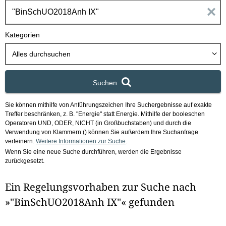
h
E
b
o
i
Kategorien
x
n
Alles durchsuchen
g
Suchen
a
Sie können mithilfe von Anführungszeichen Ihre Suchergebnisse auf exakte
b
Treffer beschränken, z. B. "Energie" statt Energie.
Mithilfe der booleschen
Operatoren UND, ODER, NICHT (in Großbuchstaben) und durch die
e
Verwendung von Klammern () können Sie außerdem Ihre Suchanfrage
verfeinern.
Weitere Informationen zur Suche
.
Wenn Sie eine neue Suche durchführen, werden die Ergebnisse
n
zurückgesetzt.
i
Ein Regelungsvorhaben zur Suche nach
m
»"BinSchUO2018Anh IX"« gefunden
F