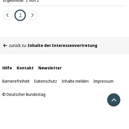
Ergebnisse: 1 von 1
Eine
Seite
Eine
1
Seite
Seite
zurück
vor
Sie
zurück zu:
Inhalte der Interessenvertretung
befinden
sich
hier:
Interne
Hilfe
Kontakt
Newsletter
Links
Barrierefreiheit
Datenschutz
Inhalte melden
Impressum
© Deutscher Bundestag
Nach 