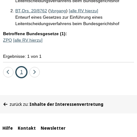
Leitentscheidungsverfahrens beim Bundesgerichtshof
BT-Drs. 20/8762
(
Vorgang
)
[alle RV hierzu]
Entwurf eines Gesetzes zur Einführung eines
Leitentscheidungsverfahrens beim Bundesgerichtshof
Betroffene Bundesgesetze (1):
ZPO
[alle RV hierzu]
Ergebnisse: 1 von 1
Eine
Seite
Eine
1
Seite
Seite
zurück
vor
Sie
zurück zu:
Inhalte der Interessenvertretung
befinden
sich
hier:
Interne
Hilfe
Kontakt
Newsletter