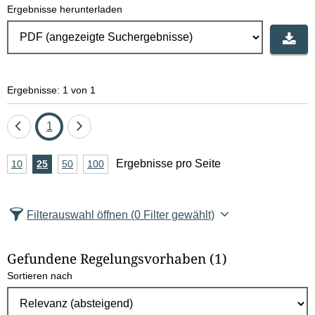
Ergebnisse herunterladen
Ergebnisse: 1 von 1
Eine
Seite
Eine
1
Seite
Seite
A
Ergebnisse pro Seite
10
Ergebnisse
25
Ergebnisse
50
Ergebnisse
100
Ergebnisse
zurück
vor
n
pro
pro
pro
pro
Seite
Seite
Seite
Seite
z
Filterauswahl öffnen
(0 Filter gewählt)
a
h
Gefundene Regelungsvorhaben
(1)
l
Sortieren nach
E
r