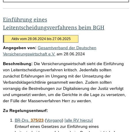
g
e
b
Einführung eines
n
Leitentscheidungsverfahrens beim BGH
i
Aktiv vom 28.06.2024 bis 27.06.2025
s
Angegeben von:
Gesamtverband der Deutschen
s
Versicherungswirtschaft e.V.
am
28.06.2024
e
Beschreibung:
Die Versicherungswirtschaft sieht die Einführung
p
von Leitentscheidungsverfahren kritisch. Jedenfalls sollten
r
zunächst Erfahrungen im Umgang mit der Umsetzung der
Verbandsklagerichtlinie gesammelt werden. Zudem sollten
o
vorrangig die Bestrebungen zur Digitalisierung der Justiz verfolgt
S
und umgesetzt werden, um die Gerichte in die Lage zu versetzen,
e
der Fülle der Massenverfahren Herr zu werden.
i
Zu Regelungsentwurf:
t
BR-Drs.
375/23
(
Vorgang
)
[alle RV hierzu]
e
Entwurf eines Gesetzes zur Einführung eines