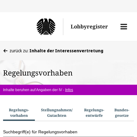
Direkt
Direk
zu
zum
Men
Lobbyregister
den
Inhal
öffne
Sucherge
Sie
zurück zu:
Inhalte der Interessenvertretung
befinden
sich
Regelungsvorhaben
hier:
Inhalte beruhen auf Angaben der IV -
Infos
S
Regelungs­
Stellungnahmen/​
Regelungs­
Bundes­
vorhaben
Gutachten
entwürfe
gesetze
u
c
Suchbegriff(e) für Regelungsvorhaben