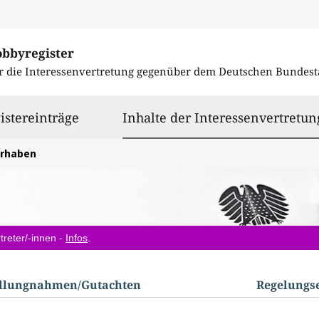
obbyregister
r die Interessenvertretung gegenüber dem
Deutschen Bundest
istereinträge
Inhalte der Interessenvertretun
orhaben
treter/-innen -
Infos
.
ellungnahmen/​Gutachten
Regelungs