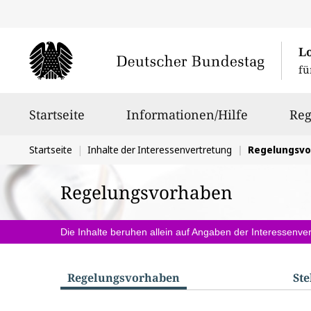
L
fü
Hauptnavigation
Startseite
Informationen/Hilfe
Reg
Sie
Startseite
Inhalte der Interessenvertretung
Regelungsv
befinden
Regelungsvorhaben
sich
hier:
Die Inhalte beruhen allein auf Angaben der Interessenver
Regelungs­vorhaben
St
S
u