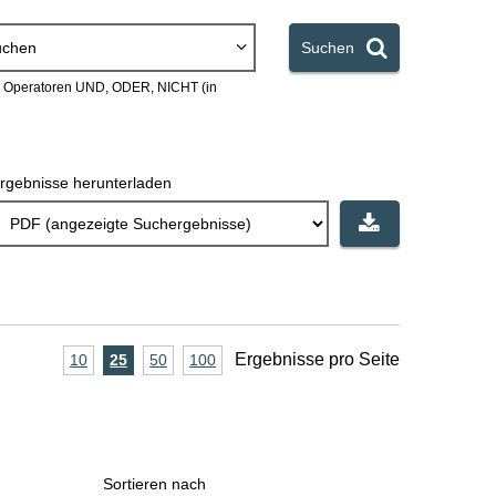
uchen
Suchen
en Operatoren UND, ODER, NICHT (in
rgebnisse herunterladen
A
Ergebnisse pro Seite
10
Ergebnisse
25
Ergebnisse
50
Ergebnisse
100
Ergebnisse
pro
pro
pro
pro
n
Seite
Seite
Seite
Seite
z
a
Sortieren nach