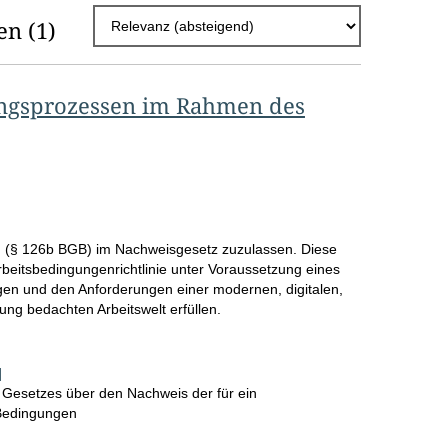
h
en
(1)
l
E
ungsprozessen im Rahmen des
r
g
e
b
n
rm (§ 126b BGB) im Nachweisgesetz zuzulassen. Diese
i
itsbedingungenrichtlinie unter Voraussetzung eines
n und den Anforderungen einer modernen, digitalen,
s
g bedachten Arbeitswelt erfüllen.
s
e
]
 Gesetzes über den Nachweis der für ein
p
 Bedingungen
r