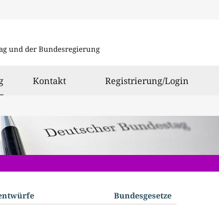
Direkt
Direkt
zu
zum
ag und der Bundesregierung
den
Inhalt
Suchergeb
ausgewählt
g
Kontakt
Registrierung/Login
­entwürfe
Bundes­gesetze