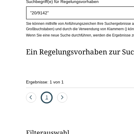
Suchbegriff(e) für Regelungsvorhaben
c
h
Sie können mithilfe von Anführungszeichen Ihre Suchergebnisse auf
b
Großbuchstaben) und durch die Verwendung von Klammern () könn
Wenn Sie eine neue Suche durchführen, werden die Ergebnisse z
o
Ein Regelungsvorhaben zur Suc
x
Ergebnisse: 1 von 1
Eine
Seite
Eine
1
Seite
Seite
zurück
vor
Filterauswahl