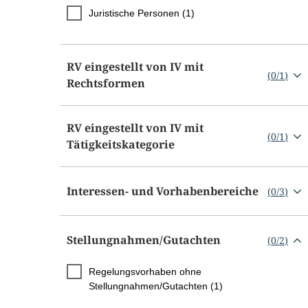
Juristische Personen (1)
RV eingestellt von IV mit
(
0
/
1
)
Rechtsformen
RV eingestellt von IV mit
(
0
/
1
)
Tätigkeitskategorie
Interessen- und Vorhabenbereiche
(
0
/
3
)
Stellungnahmen/​Gutachten
(
0
/
2
)
Regelungsvorhaben ohne
Stellungnahmen/Gutachten (1)