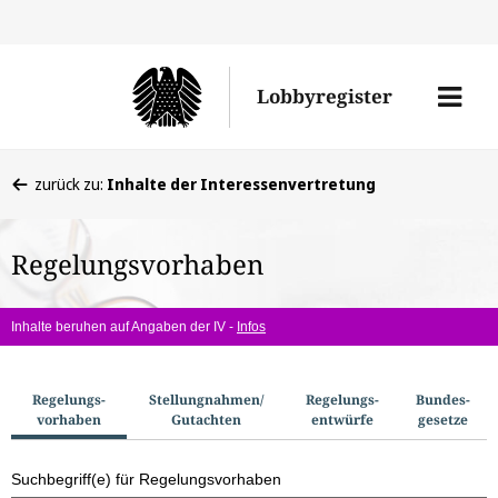
Direkt
Direk
zu
zum
Men
Lobbyregister
den
Inhal
öffne
Sucherge
Sie
zurück zu:
Inhalte der Interessenvertretung
befinden
sich
Regelungsvorhaben
hier:
Inhalte beruhen auf Angaben der IV -
Infos
S
Regelungs­
Stellungnahmen/​
Regelungs­
Bundes­
vorhaben
Gutachten
entwürfe
gesetze
u
c
Suchbegriff(e) für Regelungsvorhaben