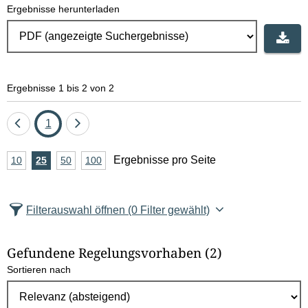
Ergebnisse herunterladen
Ergebnisse 1 bis 2 von 2
Eine
Seite
Eine
1
Seite
Seite
A
Ergebnisse pro Seite
10
Ergebnisse
25
Ergebnisse
50
Ergebnisse
100
Ergebnisse
zurück
vor
n
pro
pro
pro
pro
Seite
Seite
Seite
Seite
z
Filterauswahl öffnen
(0 Filter gewählt)
a
h
Gefundene Regelungsvorhaben
(2)
l
Sortieren nach
E
r