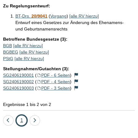
Zu Regelungsentwurf:
BT-Drs.
20/9041
(
Vorgang
)
[alle RV hierzu]
Entwurf eines Gesetzes zur Änderung des Ehenamens-
und Geburtsnamensrechts
Betroffene Bundesgesetze (3):
BGB
[alle RV hierzu]
BGBEG
[alle RV hierzu]
PStG
[alle RV hierzu]
Stellungnahmen/Gutachten (3):
SG2406190001
(
PDF - 6 Seiten
)
SG2406190002
(
PDF - 4 Seiten
)
SG2406190003
(
PDF - 3 Seiten
)
Ergebnisse 1 bis 2 von 2
Eine
Seite
Eine
1
Seite
Seite