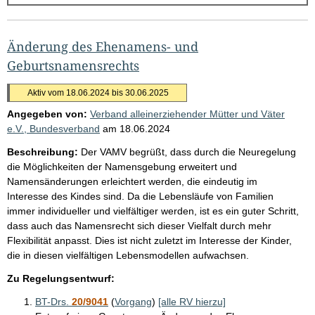
g
e
b
Änderung des Ehenamens- und
n
Geburtsnamensrechts
i
Aktiv vom 18.06.2024 bis 30.06.2025
s
Angegeben von:
Verband alleinerziehender Mütter und Väter
s
e.V., Bundesverband
am
18.06.2024
e
Beschreibung:
Der VAMV begrüßt, dass durch die Neuregelung
p
die Möglichkeiten der Namensgebung erweitert und
r
Namensänderungen erleichtert werden, die eindeutig im
Interesse des Kindes sind. Da die Lebensläufe von Familien
o
immer individueller und vielfältiger werden, ist es ein guter Schritt,
S
dass auch das Namensrecht sich dieser Vielfalt durch mehr
e
Flexibilität anpasst. Dies ist nicht zuletzt im Interesse der Kinder,
die in diesen vielfältigen Lebensmodellen aufwachsen.
i
t
Zu Regelungsentwurf:
e
BT-Drs.
20/9041
(
Vorgang
)
[alle RV hierzu]