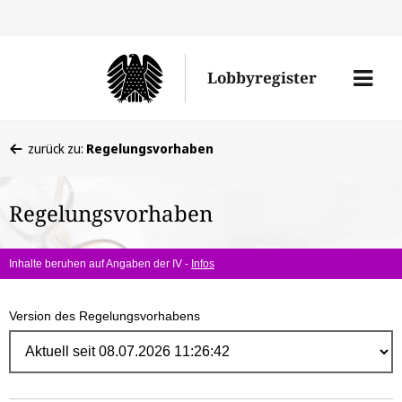
Direk
zum
Men
Lobbyregister
Inhal
öffne
Sie
zurück zu:
Regelungsvorhaben
befinden
sich
Regelungsvorhaben
hier:
Inhalte beruhen auf Angaben der IV -
Infos
Version des Regelungsvorhabens