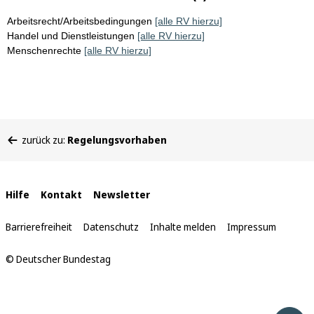
Arbeitsrecht/Arbeitsbedingungen
[alle RV hierzu]
Handel und Dienstleistungen
[alle RV hierzu]
Menschenrechte
[alle RV hierzu]
Sie
zurück zu:
Regelungsvorhaben
befinden
sich
hier:
Interne
Hilfe
Kontakt
Newsletter
Links
Barrierefreiheit
Datenschutz
Inhalte melden
Impressum
© Deutscher Bundestag