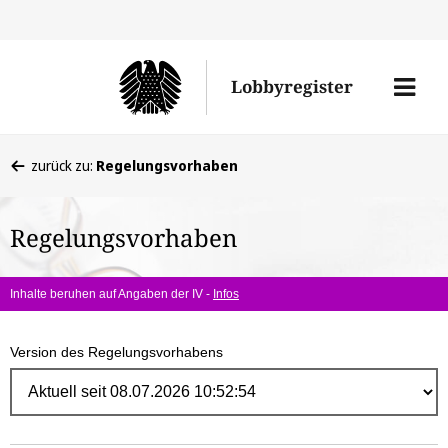
Direk
zum
Men
Lobbyregister
Inhal
öffne
Sie
zurück zu:
Regelungsvorhaben
befinden
sich
Regelungsvorhaben
hier:
Inhalte beruhen auf Angaben der IV -
Infos
Version des Regelungsvorhabens