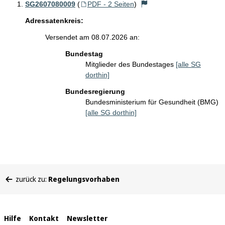
SG2607080009
(
PDF - 2 Seiten
)
Adressatenkreis:
Versendet am 08.07.2026 an:
Bundestag
Mitglieder des Bundestages
[alle SG
dorthin]
Bundesregierung
Bundesministerium für Gesundheit (BMG)
[alle SG dorthin]
Sie
zurück zu:
Regelungsvorhaben
befinden
sich
hier:
Interne
Hilfe
Kontakt
Newsletter