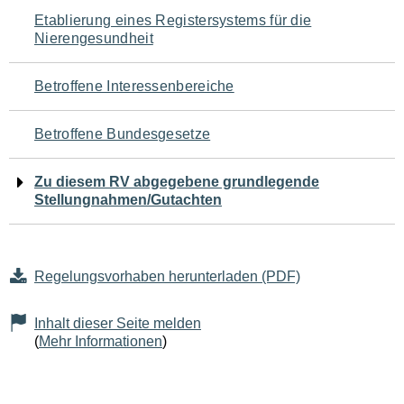
Navigation
Etablierung eines Registersystems für die
Nierengesundheit
für
den
Betroffene Interessenbereiche
Seiteninhalt
Betroffene Bundesgesetze
Zu diesem RV abgegebene grundlegende
Stellungnahmen/Gutachten
Regelungsvorhaben herunterladen (PDF)
Inhalt dieser Seite melden
(
Mehr Informationen
)