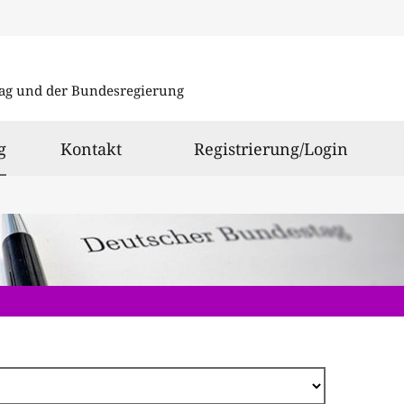
Direkt
zum
ag und der Bundesregierung
Inhalt
ausgewählt
g
Kontakt
Registrierung/Login