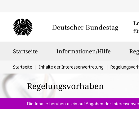
L
fü
Hauptnavigation
Startseite
Informationen/Hilfe
Reg
Sie
Startseite
Inhalte der Interessenvertretung
Regelungsvor
befinden
Regelungsvorhaben
sich
hier:
Die Inhalte beruhen allein auf Angaben der Interessenver