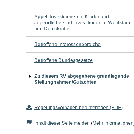
Navigation
Appell Investitionen in Kinder und
Jugendliche sind Investitionen in Wohlstand
für
und Demokratie
den
Betroffene Interessenbereiche
Seiteninhalt
Betroffene Bundesgesetze
Zu diesem RV abgegebene grundlegende
Stellungnahmen/Gutachten
Regelungsvorhaben herunterladen (PDF)
Inhalt dieser Seite melden
(
Mehr Informationen