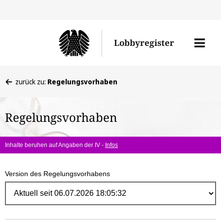
Direk
zum
Men
Lobbyregister
Inhal
öffne
Sie
zurück zu:
Regelungsvorhaben
befinden
sich
Regelungsvorhaben
hier:
Inhalte beruhen auf Angaben der IV -
Infos
Version des Regelungsvorhabens