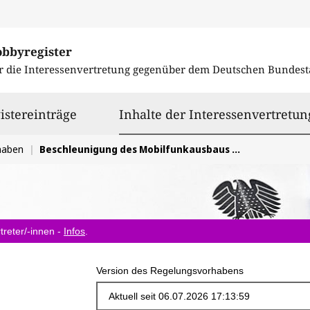
obbyregister
r die Interessenvertretung gegenüber dem
Deutschen Bundest
istereinträge
Inhalte der Interessenvertretun
haben
Beschleunigung des Mobilfunkausbaus im Gesetz zur Modernisierung des Städtebau- und Raumordnungsrechts
treter/-innen -
Infos
.
Version des Regelungsvorhabens