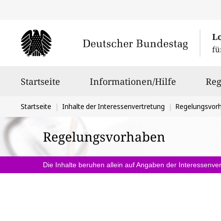
L
fü
Hauptnavigation
Startseite
Informationen/Hilfe
Reg
Sie
Startseite
Inhalte der Interessenvertretung
Regelungsvor
befinden
Regelungsvorhaben
sich
hier:
Die Inhalte beruhen allein auf Angaben der Interessenver