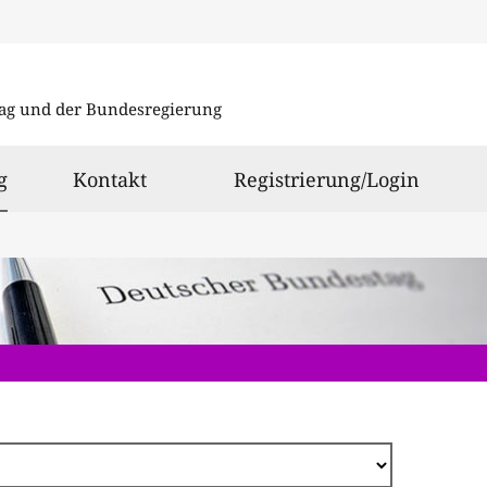
Direkt
zum
ag und der Bundesregierung
Inhalt
ausgewählt
g
Kontakt
Registrierung/Login