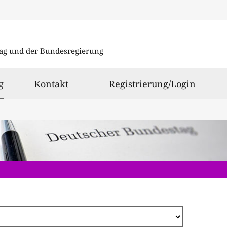
Direkt
zum
ag und der Bundesregierung
Inhalt
ausgewählt
g
Kontakt
Registrierung/Login