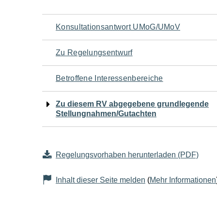
Navigation
Konsultationsantwort UMoG/UMoV
für
Zu Regelungsentwurf
den
Betroffene Interessenbereiche
Seiteninhalt
Zu diesem RV abgegebene grundlegende
Stellungnahmen/Gutachten
Regelungsvorhaben herunterladen (PDF)
Inhalt dieser Seite melden
(
Mehr Informationen