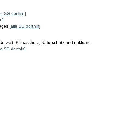
lle SG dorthin]
n]
tages
[alle SG dorthin]
Umwelt, Klimaschutz, Naturschutz und nukleare
le SG dorthin]