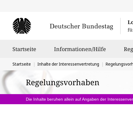
L
fü
Hauptnavigation
Startseite
Informationen/Hilfe
Reg
Sie
Startseite
Inhalte der Interessenvertretung
Regelungsvor
befinden
Regelungsvorhaben
sich
hier:
Die Inhalte beruhen allein auf Angaben der Interessenver