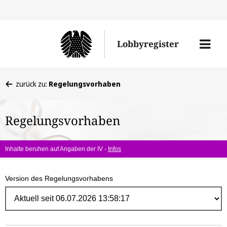
Direk
zum
Men
Lobbyregister
Inhal
öffne
Sie
zurück zu:
Regelungsvorhaben
befinden
sich
Regelungsvorhaben
hier:
Inhalte beruhen auf Angaben der IV -
Infos
Version des Regelungsvorhabens