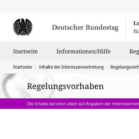
L
fü
Hauptnavigation
Startseite
Informationen/Hilfe
Reg
Sie
Startseite
Inhalte der Interessenvertretung
Regelungsvor
befinden
Regelungsvorhaben
sich
hier:
Die Inhalte beruhen allein auf Angaben der Interessenver