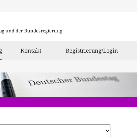
Direkt
zum
ag und der Bundesregierung
Inhalt
ausgewählt
g
Kontakt
Registrierung/Login