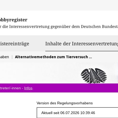
obbyregister
r die Interessenvertretung gegenüber dem
Deutschen Bundest
istereinträge
Inhalte der Interessenvertretun
haben
Alternativemethoden zum Tierversuch in der regulatorischen Produkttestung födern
treter/-innen -
Infos
.
Version des Regelungsvorhabens