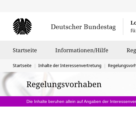
L
fü
Hauptnavigation
Startseite
Informationen/Hilfe
Reg
Sie
Startseite
Inhalte der Interessenvertretung
Regelungsvor
befinden
Regelungsvorhaben
sich
hier:
Die Inhalte beruhen allein auf Angaben der Interessenver