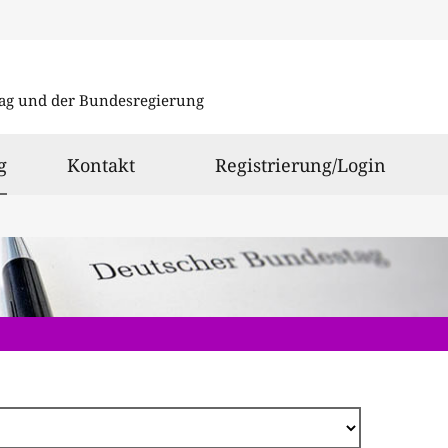
Direkt
zum
ag und der Bundesregierung
Inhalt
ausgewählt
g
Kontakt
Registrierung/Login