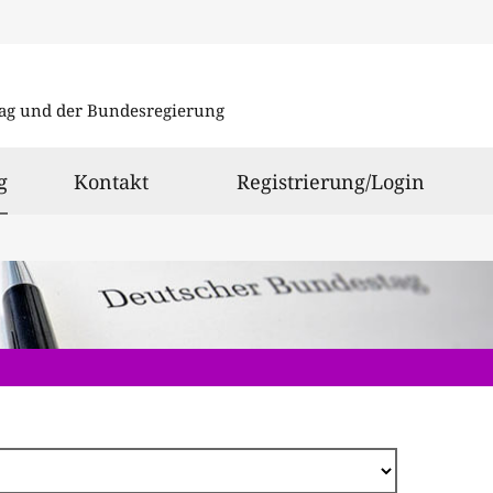
Direkt
zum
ag und der Bundesregierung
Inhalt
ausgewählt
g
Kontakt
Registrierung/Login