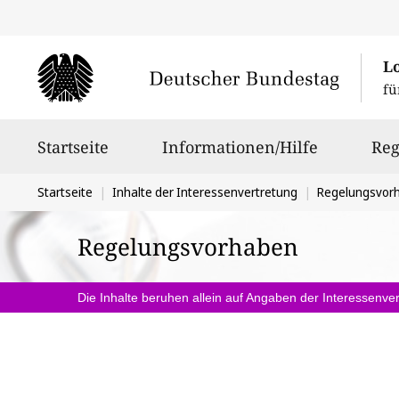
L
fü
Hauptnavigation
Startseite
Informationen/Hilfe
Reg
Sie
Startseite
Inhalte der Interessenvertretung
Regelungsvor
befinden
Regelungsvorhaben
sich
hier:
Die Inhalte beruhen allein auf Angaben der Interessenver