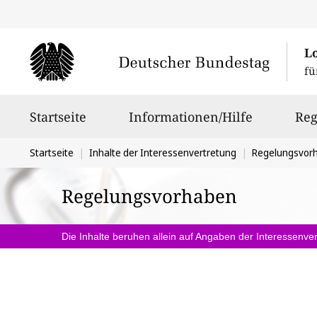
L
fü
Hauptnavigation
Startseite
Informationen/Hilfe
Reg
Sie
Startseite
Inhalte der Interessenvertretung
Regelungsvor
befinden
Regelungsvorhaben
sich
hier:
Die Inhalte beruhen allein auf Angaben der Interessenver