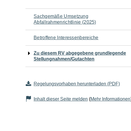
Navigation
Sachgemäße Umsetzung
Abfallrahmenrichtlinie (2025)
für
Betroffene Interessenbereiche
den
Zu diesem RV abgegebene grundlegende
Seiteninhalt
Stellungnahmen/Gutachten
Regelungsvorhaben herunterladen (PDF)
Inhalt dieser Seite melden
(
Mehr Informationen