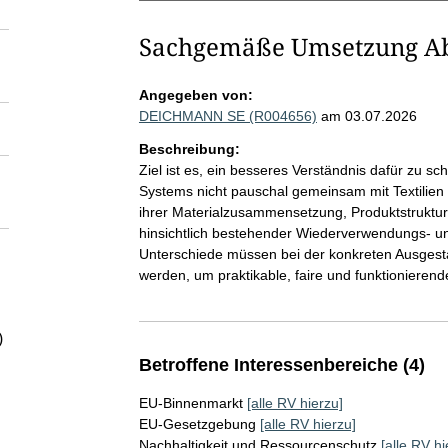
Sachgemäße Umsetzung Abf
Angegeben von:
DEICHMANN SE (R004656)
am 03.07.2026
Beschreibung:
Ziel ist es, ein besseres Verständnis dafür zu 
Systems nicht pauschal gemeinsam mit Textilien 
ihrer Materialzusammensetzung, Produktstruktur
hinsichtlich bestehender Wiederverwendungs- un
Unterschiede müssen bei der konkreten Ausgesta
werden, um praktikable, faire und funktionieren
)
Betroffene Interessenbereiche (4)
EU-Binnenmarkt
[alle RV hierzu]
EU-Gesetzgebung
[alle RV hierzu]
Nachhaltigkeit und Ressourcenschutz
[alle RV hi