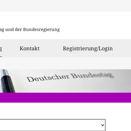
Direkt
zum
ag und der Bundesregierung
Inhalt
ausgewählt
g
Kontakt
Registrierung/Login