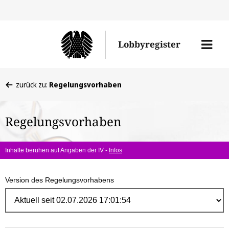
Direk
zum
Men
Lobbyregister
Inhal
öffne
Sie
zurück zu:
Regelungsvorhaben
befinden
sich
Regelungsvorhaben
hier:
Inhalte beruhen auf Angaben der IV -
Infos
Version des Regelungsvorhabens