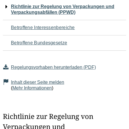
Navigation
Richtlinie zur Regelung von Verpackungen und
Verpackungsabfällen (PPWD)
für
den
Betroffene Interessenbereiche
Seiteninhalt
Betroffene Bundesgesetze
Regelungsvorhaben herunterladen (PDF)
Inhalt dieser Seite melden
(
Mehr Informationen
)
Richtlinie zur Regelung von
Verpackungen und