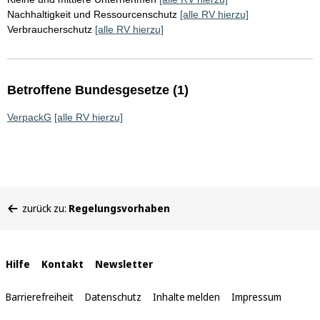
Nachhaltigkeit und Ressourcenschutz
[alle RV hierzu]
Verbraucherschutz
[alle RV hierzu]
Betroffene Bundesgesetze (1)
VerpackG
[alle RV hierzu]
Sie
zurück zu:
Regelungsvorhaben
befinden
sich
hier:
Interne
Hilfe
Kontakt
Newsletter
Links
Barrierefreiheit
Datenschutz
Inhalte melden
Impressum