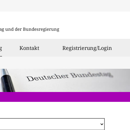
Direkt
zum
ag und der Bundesregierung
Inhalt
ausgewählt
g
Kontakt
Registrierung/Login