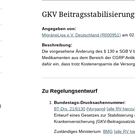
GKV Beitragsstabilisierung
Angegeben von:
MigräneLiga e.V. Deutschland (R000951)
am 02
Beschreibung:
Die vorgesehene Änderung des § 130 e SGB V bet
Medikamenten aus dem Bereich der CGRP Antikör
dafür ein, dass trotz Kostenersparnis die Versor
Zu Regelungsentwurf
Bundestags-Drucksachennummer:
)
BT-Drs. 21/6130
(
Vorgang
)
[alle RV hierzu
Entwurf eines Gesetzes zur Stabilisierung 
Krankenversicherung (GKV-Beitragssatzsta
Zuständiges Ministerium:
BMG
[alle RV hi