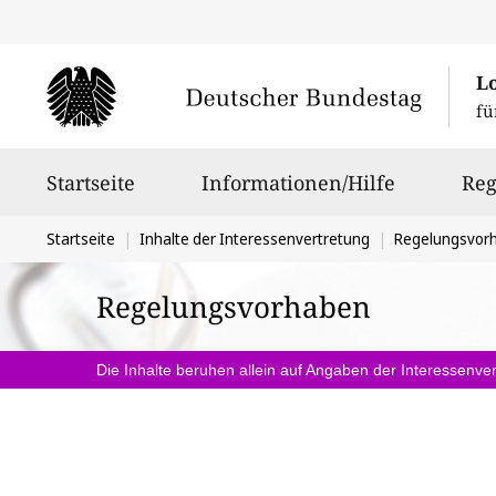
L
fü
Hauptnavigation
Startseite
Informationen/Hilfe
Reg
Sie
Startseite
Inhalte der Interessenvertretung
Regelungsvor
befinden
Regelungsvorhaben
sich
hier:
Die Inhalte beruhen allein auf Angaben der Interessenver