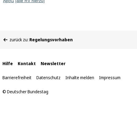
ApoG
[alle RV hierzu]
Sie
zurück zu:
Regelungsvorhaben
befinden
sich
hier:
Interne
Hilfe
Kontakt
Newsletter
Links
Barrierefreiheit
Datenschutz
Inhalte melden
Impressum
© Deutscher Bundestag