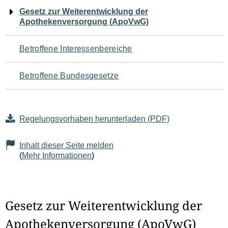
Navigation
Gesetz zur Weiterentwicklung der
Apothekenversorgung (ApoVwG)
für
den
Betroffene Interessenbereiche
Seiteninhalt
Betroffene Bundesgesetze
Regelungsvorhaben herunterladen (PDF)
Inhalt dieser Seite melden
(
Mehr Informationen
)
Gesetz zur Weiterentwicklung der
Apothekenversorgung (ApoVwG)