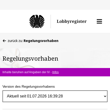
Direk
zum
Men
Lobbyregister
Inhal
öffne
Sie
zurück zu:
Regelungsvorhaben
befinden
sich
Regelungsvorhaben
hier:
Inhalte beruhen auf Angaben der IV -
Infos
Version des Regelungsvorhabens